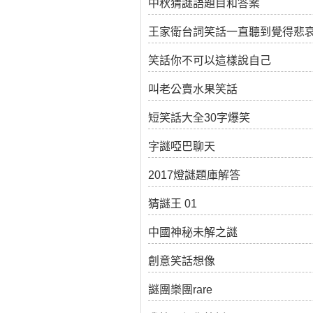
中秋猜謎語題目和答案
王家衛台詞笑話一直聽到覺得悲
笑話你不可以這樣說自己
叫老公賣水果笑話
短笑話大全30字爆笑
字謎啞巴聊天
2017燈謎題庫解答
猜謎王 01
中國神秘未解之謎
創意笑話想像
謎團樂團rare