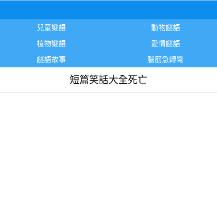
兒童謎語
動物謎語
植物謎語
愛情謎語
謎語故事
腦筋急轉彎
短篇笑話大全死亡