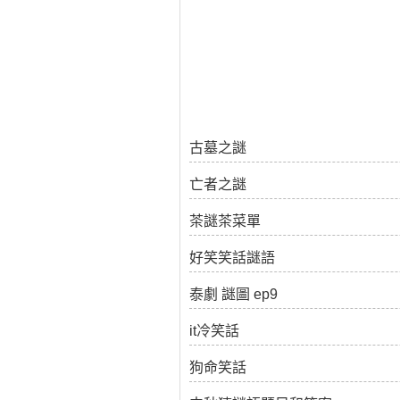
古墓之謎
亡者之謎
茶謎茶菜單
好笑笑話謎語
泰劇 謎圖 ep9
it冷笑話
狗命笑話