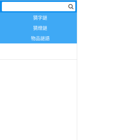
猜字謎
猜燈謎
物品謎語