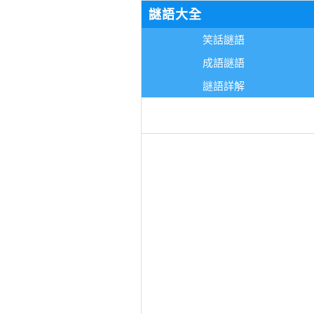
謎語大全
笑話謎語
成語謎語
謎語詳解