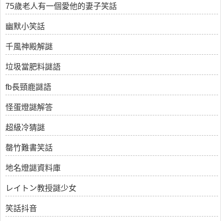
75歲老人有一個愛他的妻子笑話
幽默小笑話
千風神殿解謎
垃圾當肥料謎語
fb長頸鹿謎語
怪蛋燈謎解答
超級冷猜謎
罄竹難書笑話
地名燈謎資料庫
レイトン教授謎少女
笑話抖音