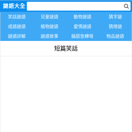
謎語大全
笑話謎語
兒童謎語
動物謎語
猜字謎
成語謎語
植物謎語
愛情謎語
猜燈謎
謎語詳解
謎語故事
腦筋急轉彎
物品謎語
短篇笑話