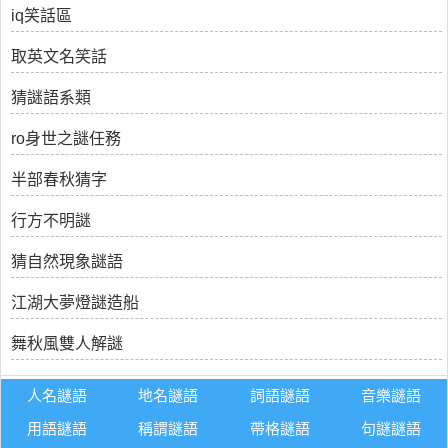
iq笑話區
取英文名笑話
猜謎語系類
ro身世之謎任務
半部春秋猜字
行方不明謎
猜自然現象謎語
江湖大夢燈謎造船
舞秋風雙人解謎
人名謎語
地名謎語
詞語謎語
音樂謎語
用語謎語
稱謂謎語
帶格謎語
句謎謎語