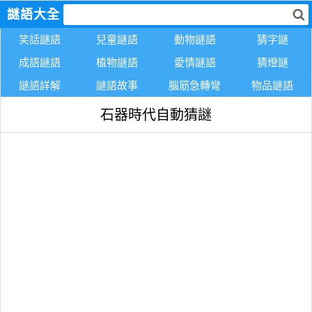
謎語大全
笑話謎語
兒童謎語
動物謎語
猜字謎
成語謎語
植物謎語
愛情謎語
猜燈謎
謎語詳解
謎語故事
腦筋急轉彎
物品謎語
石器時代自動猜謎