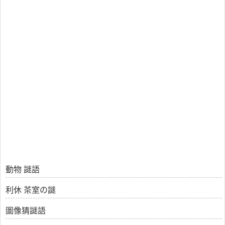
動物 謎語
利休 茶室の謎
圖像猜謎語