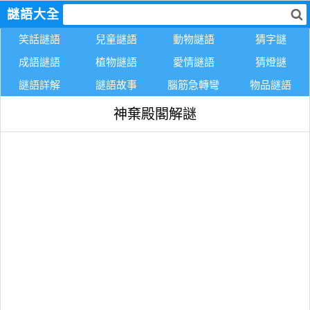
謎語大全
笑話謎語
兒童謎語
動物謎語
猜字謎
成語謎語
植物謎語
愛情謎語
猜燈謎
謎語詳解
謎語故事
腦筋急轉彎
物品謎語
神棄殿閣解謎