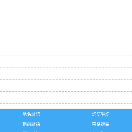
地名謎語
詞語謎語
稱謂謎語
帶格謎語