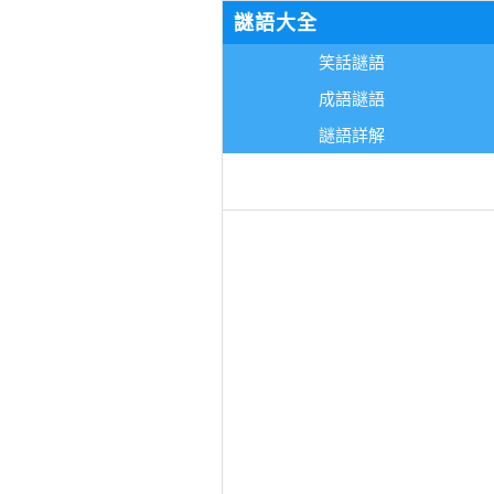
謎語大全
笑話謎語
成語謎語
謎語詳解