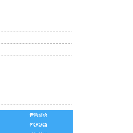
音樂謎語
句謎謎語