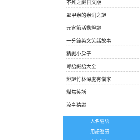
不死之謎日文版
聖甲蟲的蟲洞之謎
元宵節活動燈謎
一分鐘英文笑話故事
猜謎小房子
粵語謎語大全
燈謎竹林深處有僧家
煤焦笑話
涼亭猜謎
人名謎語
用語謎語