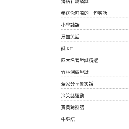
海枯石爛猜謎
奉送你叮噹的一句笑話
小學謎語
牙齒笑話
謎 k tt
四大名著燈謎精選
竹林深處燈謎
全家分享餐笑話
冷笑話運動
寶貝猜謎語
牛謎語