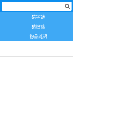
猜字謎
猜燈謎
物品謎語