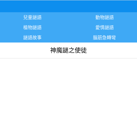
兒童謎語
動物謎語
植物謎語
愛情謎語
謎語故事
腦筋急轉彎
神魔謎之使徒