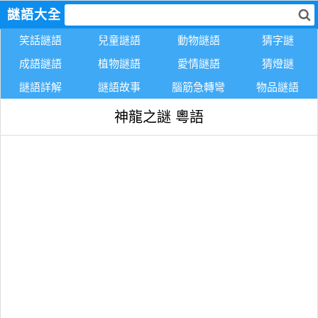
謎語大全
笑話謎語
兒童謎語
動物謎語
猜字謎
成語謎語
植物謎語
愛情謎語
猜燈謎
謎語詳解
謎語故事
腦筋急轉彎
物品謎語
神龍之謎 粵語