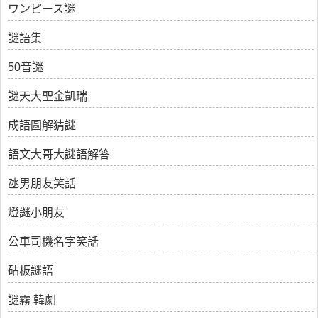
ワンピース謎
謎語集
50音謎
謎天大聖金凱瑞
成語圖解猜謎
語文大哥大謎語解答
氹男朋友笑話
燈謎小朋友
公車司機名字笑話
砧板謎語
謎霧 韓劇