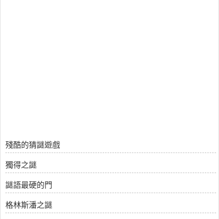
殘酷的猜謎遊戲
獨得之謎
謎語最硬的門
格林斯潘之謎