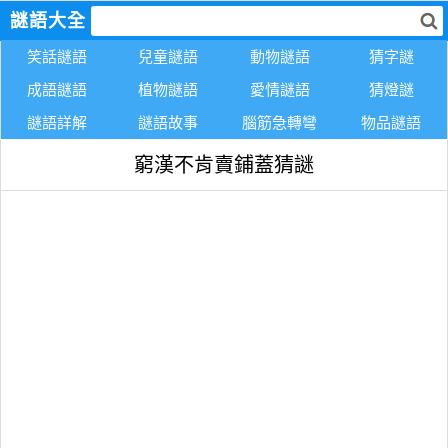
謎語大全
笑話謎語
兒童謎語
動物謎語
猜字謎
成語謎語
植物謎語
愛情謎語
猜燈謎
謎語詳解
謎語故事
腦筋急轉彎
物品謎語
窮漢不肯賣鋪蓋猜謎