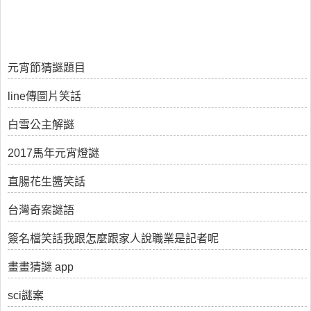
元宵節猜謎題目
line傳圖片笑話
白雪公主解謎
2017馬年元宵燈謎
直腸花生醬笑話
台灣奇案謎語
簽名檔笑話我跟怎麼跟家人說職業是記者呢
畫畫猜謎 app
sci謎案