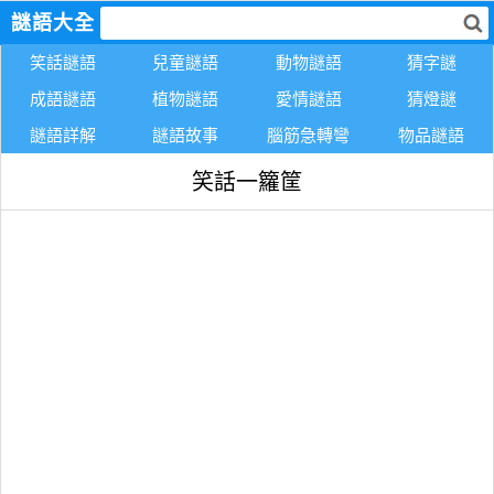
謎語大全
笑話謎語
兒童謎語
動物謎語
猜字謎
成語謎語
植物謎語
愛情謎語
猜燈謎
謎語詳解
謎語故事
腦筋急轉彎
物品謎語
笑話一籮筐