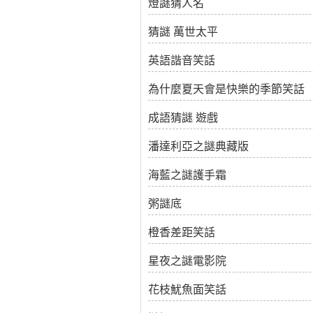
燈謎猜人名
猜謎 萬世太平
英語諧音笑話
為什麼夏天會是快樂的季節笑話
成語猜謎 遊戲
潘達利亞之謎典藏版
海藍之謎護手霜
粥謎底
橙香差距笑話
星夜之謎電影院
花枝魷魚面笑話