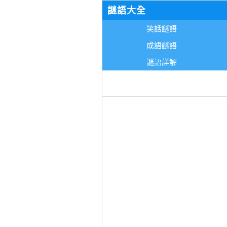
謎語大全
笑話謎語
成語謎語
謎語詳解