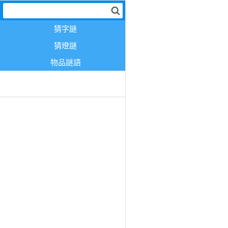
猜字謎
猜燈謎
物品謎語