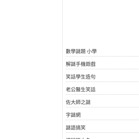
數學謎題 小學
解謎手機遊戲
笑話學生造句
老公醫生笑話
佐大師之謎
字謎網
謎語搞笑