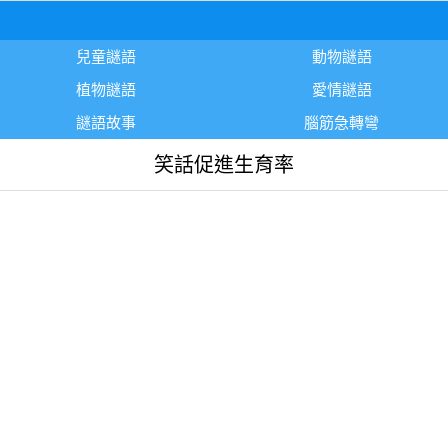
兒童謎語
動物謎語
植物謎語
愛情謎語
謎語故事
腦筋急轉彎
笑話促進生育率