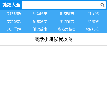
謎語大全
笑話謎語
兒童謎語
動物謎語
猜字謎
成語謎語
植物謎語
愛情謎語
猜燈謎
謎語詳解
謎語故事
腦筋急轉彎
物品謎語
笑話小時候我以為