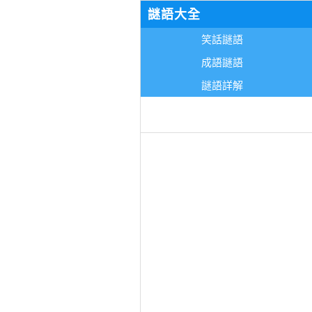
謎語大全
笑話謎語
成語謎語
謎語詳解