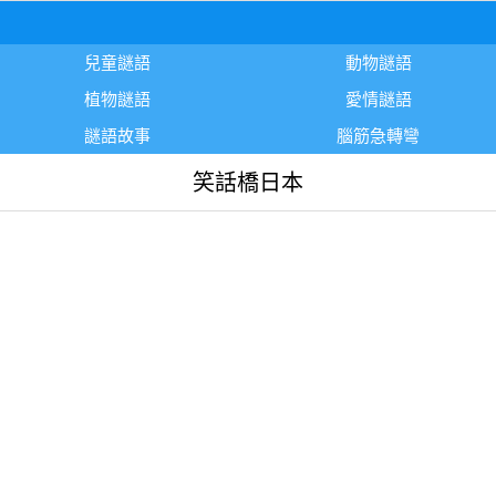
兒童謎語
動物謎語
植物謎語
愛情謎語
謎語故事
腦筋急轉彎
笑話橋日本