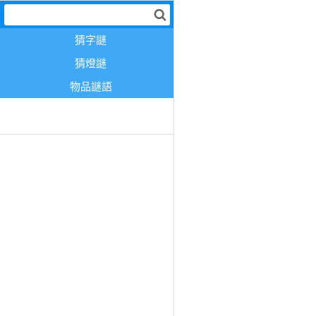
猜字謎
猜燈謎
物品謎語