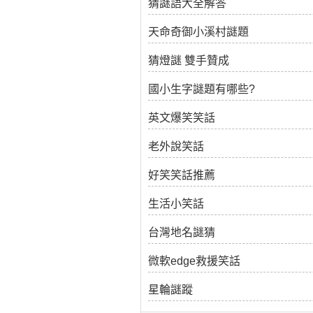
猜謎語大全解答
天命奇御小溪村謎題
猜燈謎 雙手贊成
國小生字謎題有哪些?
英文爆笑笑話
老外說笑話
好笑笑話推薦
生活小笑話
台灣地名謎猜
微軟edge救援笑話
星輪謎蹤