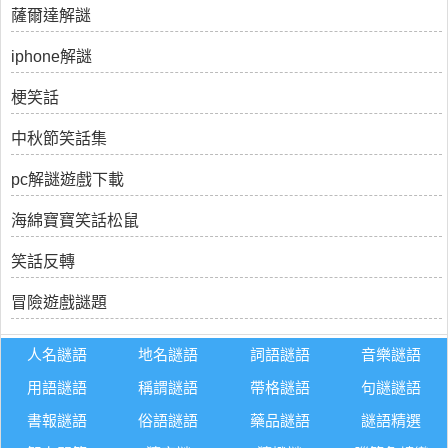
薩爾達解謎
iphone解謎
梗笑話
中秋節笑話集
pc解謎遊戲下載
海綿寶寶笑話松鼠
笑話反轉
冒險遊戲謎題
人名謎語
地名謎語
詞語謎語
音樂謎語
用語謎語
稱謂謎語
帶格謎語
句謎謎語
書報謎語
俗語謎語
藥品謎語
謎語精選