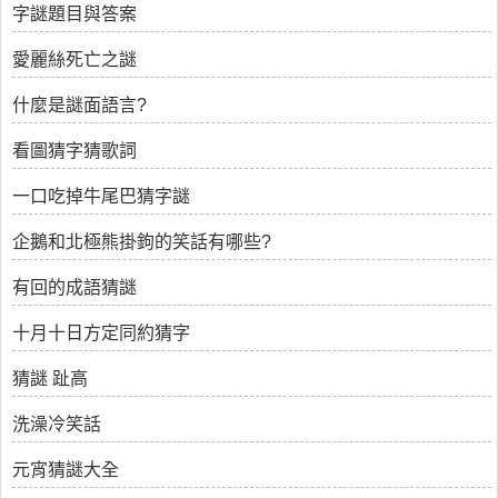
字謎題目與答案
愛麗絲死亡之謎
什麼是謎面語言?
看圖猜字猜歌詞
一口吃掉牛尾巴猜字謎
企鵝和北極熊掛鉤的笑話有哪些?
有回的成語猜謎
十月十日方定同約猜字
猜謎 趾高
洗澡冷笑話
元宵猜謎大全