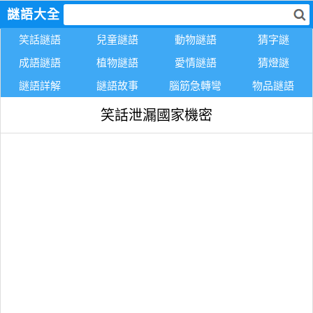
謎語大全
笑話謎語
兒童謎語
動物謎語
猜字謎
成語謎語
植物謎語
愛情謎語
猜燈謎
謎語詳解
謎語故事
腦筋急轉彎
物品謎語
笑話泄漏國家機密