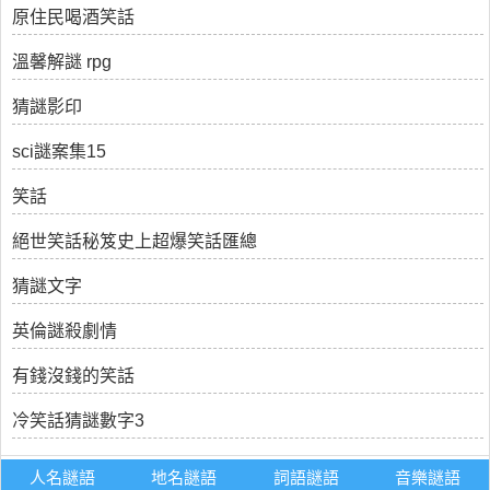
原住民喝酒笑話
溫馨解謎 rpg
猜謎影印
sci謎案集15
笑話
絕世笑話秘笈史上超爆笑話匯總
猜謎文字
英倫謎殺劇情
有錢沒錢的笑話
冷笑話猜謎數字3
人名謎語
地名謎語
詞語謎語
音樂謎語