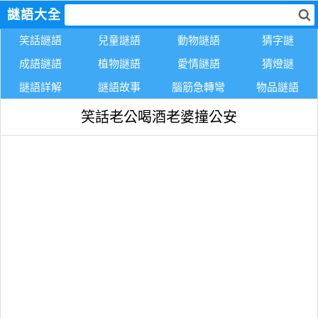
謎語大全
笑話謎語
兒童謎語
動物謎語
猜字謎
成語謎語
植物謎語
愛情謎語
猜燈謎
謎語詳解
謎語故事
腦筋急轉彎
物品謎語
笑話老公喝酒老婆撞公安