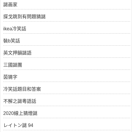
謎画家
探戈跳到有問題猜謎
ikea冷笑話
裝b笑話
英文押韻謎語
三國謎團
茵猜字
冷笑話題目和答案
不解之謎粵語話
2020線上猜燈謎
レイトン謎 94