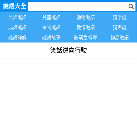
謎語大全
笑話謎語
兒童謎語
動物謎語
猜字謎
成語謎語
植物謎語
愛情謎語
猜燈謎
謎語詳解
謎語故事
腦筋急轉彎
物品謎語
笑話逆向行駛