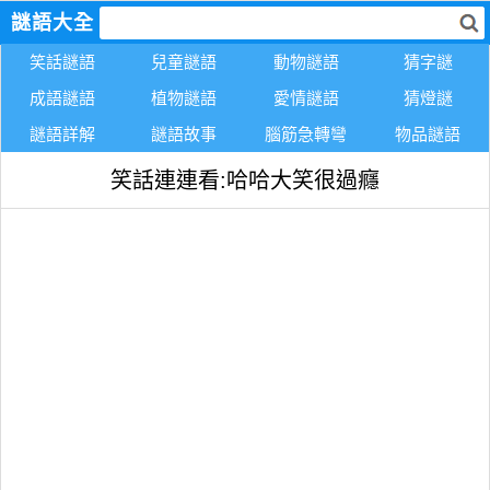
謎語大全
笑話謎語
兒童謎語
動物謎語
猜字謎
成語謎語
植物謎語
愛情謎語
猜燈謎
謎語詳解
謎語故事
腦筋急轉彎
物品謎語
笑話連連看:哈哈大笑很過癮