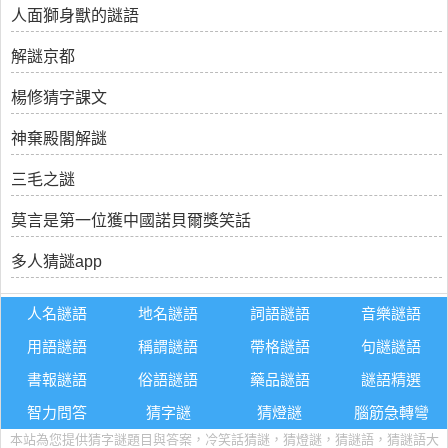
人面獅身獸的謎語
解謎京都
楊修猜字課文
神棄殿閣解謎
三毛之謎
莫言是第一位獲中國諾貝爾獎笑話
多人猜謎app
人名謎語
地名謎語
詞語謎語
音樂謎語
用語謎語
稱謂謎語
帶格謎語
句謎謎語
書報謎語
俗語謎語
藥品謎語
謎語精選
智力問答
猜字謎
猜燈謎
腦筋急轉彎
本站為您提供猜字謎題目與答案，冷笑話猜謎，猜燈謎，猜謎語，猜謎語大