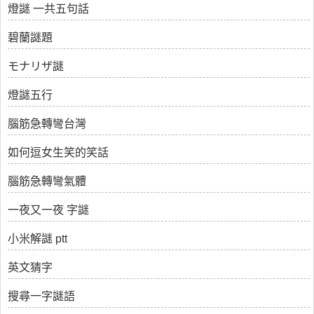
燈謎 一共五句話
碧蘭謎題
モナリザ謎
燈謎五行
腦筋急轉彎台灣
如何逗女生笑的笑話
腦筋急轉彎氣體
一夜又一夜 字謎
小米解謎 ptt
英文猜字
搜尋一字謎語