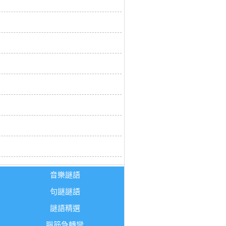
音樂謎語
句謎謎語
謎語精選
腦筋急轉彎