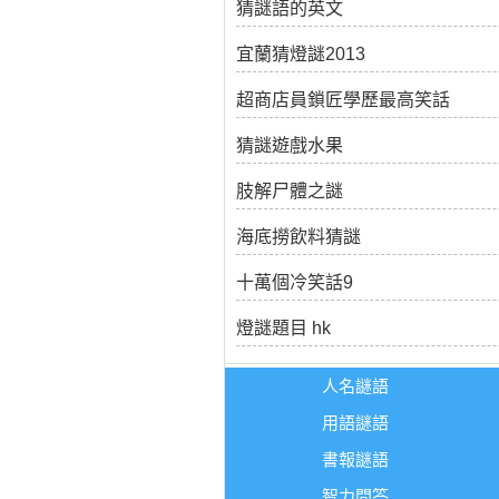
猜謎語的英文
宜蘭猜燈謎2013
超商店員鎖匠學歷最高笑話
猜謎遊戲水果
肢解尸體之謎
海底撈飲料猜謎
十萬個冷笑話9
燈謎題目 hk
人名謎語
用語謎語
書報謎語
智力問答