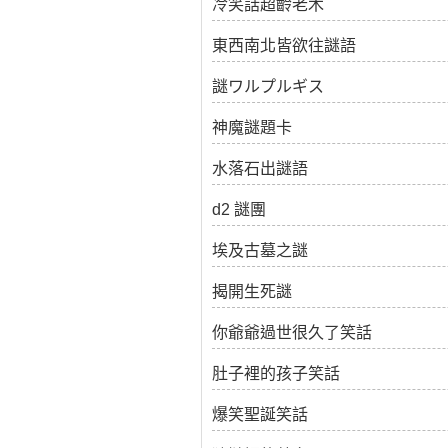
冷笑話超齡老木
東西南北皆欲往謎語
謎ワルプルギス
神魔謎題卡
水落石出謎語
d2 謎團
埃及古墓之謎
揭開生死謎
你爺爺過世很久了笑話
肚子裡的孩子笑話
爆笑聖誕笑話