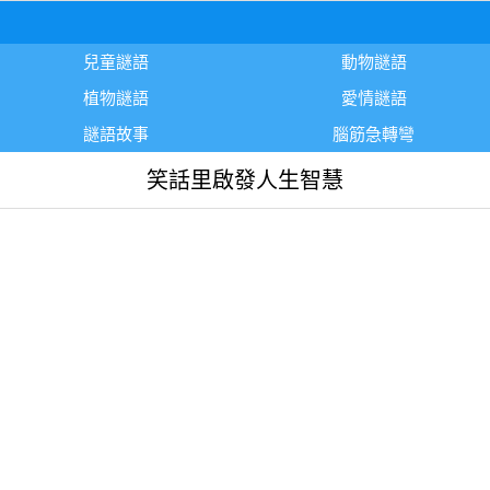
兒童謎語
動物謎語
植物謎語
愛情謎語
謎語故事
腦筋急轉彎
笑話里啟發人生智慧