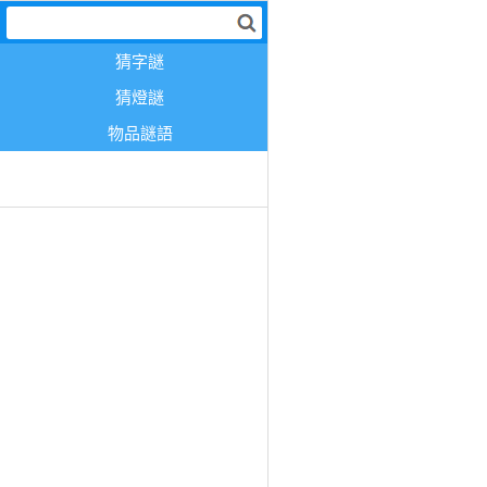
猜字謎
猜燈謎
物品謎語