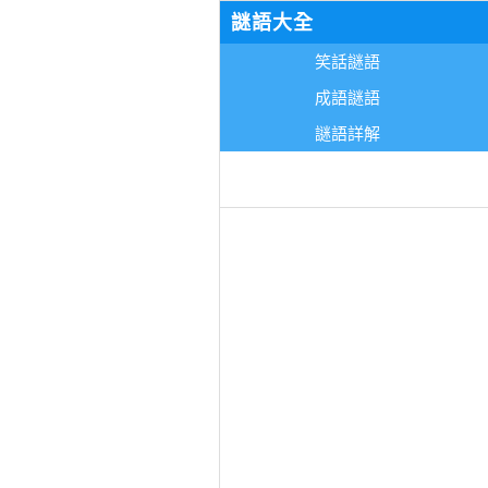
謎語大全
笑話謎語
成語謎語
謎語詳解