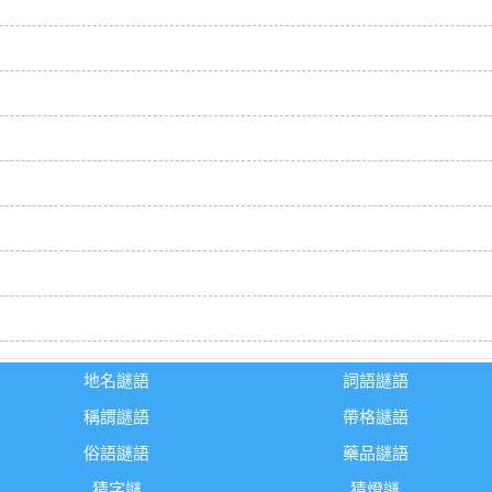
地名謎語
詞語謎語
稱謂謎語
帶格謎語
俗語謎語
藥品謎語
猜字謎
猜燈謎