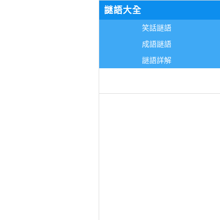
謎語大全
笑話謎語
成語謎語
謎語詳解