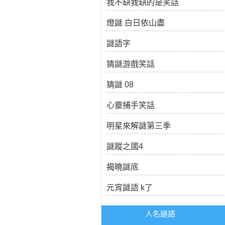
我不缺我缺的是笑話
燈謎 白日依山盡
謎語字
猜謎游戲笑話
猜謎 08
心靈捕手笑話
明星來解謎第三季
謎蹤之國4
揭曉謎底
元宵謎語 k了
人名謎語