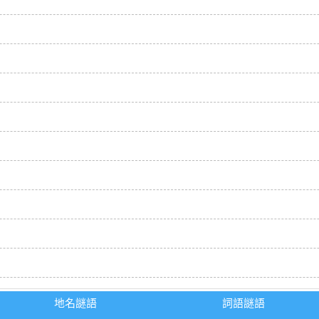
地名謎語
詞語謎語