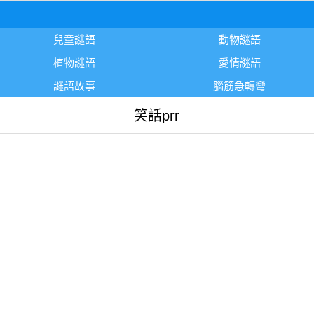
兒童謎語
動物謎語
植物謎語
愛情謎語
謎語故事
腦筋急轉彎
笑話prr