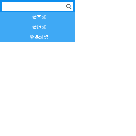
猜字謎
猜燈謎
物品謎語