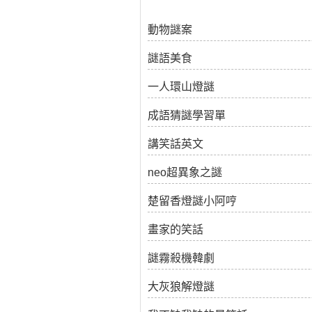
動物謎案
謎語美食
一人環山燈謎
成語猜謎學習單
講笑話英文
neo超異象之謎
楚留香燈謎小阿哼
畫家的笑話
謎霧殺機韓劇
大灰狼解燈謎