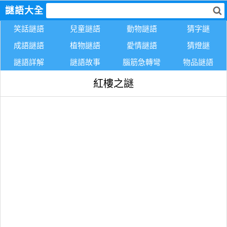
謎語大全
笑話謎語
兒童謎語
動物謎語
猜字謎
成語謎語
植物謎語
愛情謎語
猜燈謎
謎語詳解
謎語故事
腦筋急轉彎
物品謎語
紅樓之謎