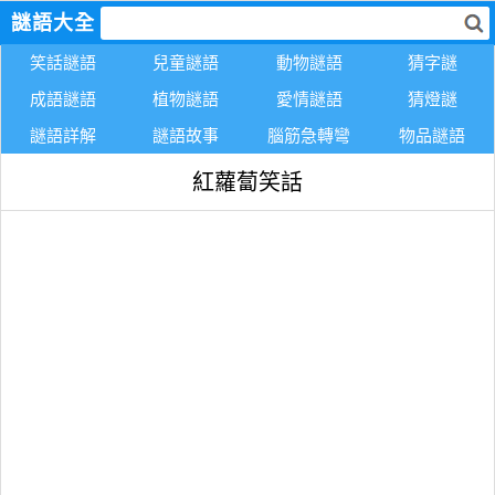
謎語大全
笑話謎語
兒童謎語
動物謎語
猜字謎
成語謎語
植物謎語
愛情謎語
猜燈謎
謎語詳解
謎語故事
腦筋急轉彎
物品謎語
紅蘿蔔笑話