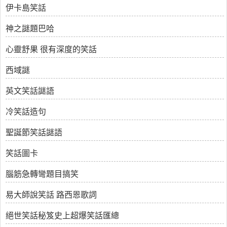
伊卡島笑話
神之謎題巴哈
心靈舒果 很有深度的笑話
西域謎
英文笑話謎語
冷笑話造句
聖誕節笑話謎語
笑話圖卡
腦筋急轉彎題目搞笑
易大師說笑話 路西恩歌詞
絕世笑話秘笈史上超爆笑話匯總