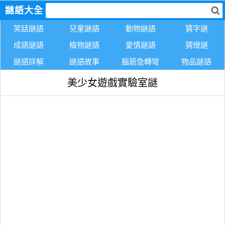
謎語大全
笑話謎語
兒童謎語
動物謎語
猜字謎
成語謎語
植物謎語
愛情謎語
猜燈謎
謎語詳解
謎語故事
腦筋急轉彎
物品謎語
美少女遊戲實驗室謎