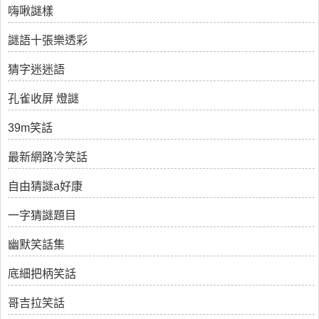
嗨啾謎樣
謎語十張樂透彩
猜字迷迷語
孔雀收屏 燈謎
39m笑話
最新網路冷笑話
自由猜謎a好康
一字猜謎題目
幽默笑話集
底細把柄笑話
哥吉拉笑話