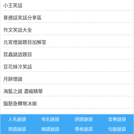
小王笑話
普通話笑話分享區
作文笑話大全
元宵燈謎題目加解答
昆蟲謎語題目
豆花妹冷笑話
月餅燈謎
海藍之謎 濃縮精華
腦筋急轉彎冰崩
人名謎語
地名謎語
詞語謎語
音樂謎語
用語謎語
稱謂謎語
帶格謎語
句謎謎語