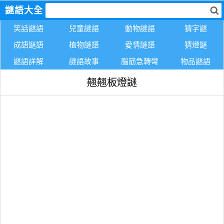
謎語大全
笑話謎語
兒童謎語
動物謎語
猜字謎
成語謎語
植物謎語
愛情謎語
猜燈謎
謎語詳解
謎語故事
腦筋急轉彎
物品謎語
翹翹板燈謎