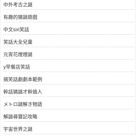
中外考古之謎
有趣的猜謎遊戲
中文siri笑話
笑話大全兒童
元宵花燈燈謎
y早餐店笑話
搞笑話劇劇本範例
幹話猜謎才幹過人
メトロ謎解き物語
解謎尋寶記攻略
宇宙世界之謎