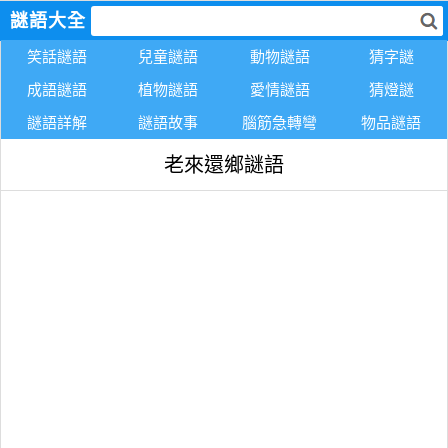
謎語大全
笑話謎語
兒童謎語
動物謎語
猜字謎
成語謎語
植物謎語
愛情謎語
猜燈謎
謎語詳解
謎語故事
腦筋急轉彎
物品謎語
老來還鄉謎語