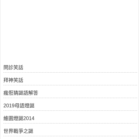
問診笑話
拜神笑話
瘋俇猜謎語解答
2019母語燈謎
維園燈謎2014
世界戰爭之謎