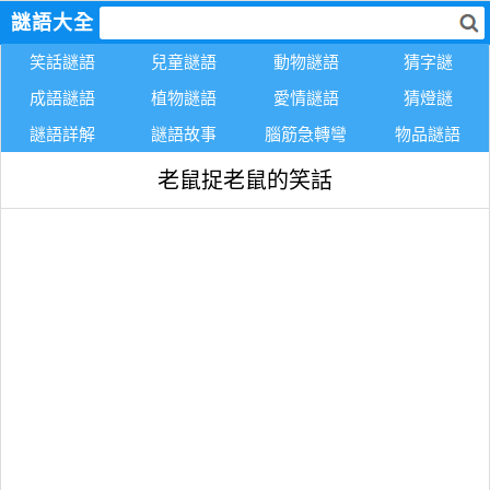
謎語大全
笑話謎語
兒童謎語
動物謎語
猜字謎
成語謎語
植物謎語
愛情謎語
猜燈謎
謎語詳解
謎語故事
腦筋急轉彎
物品謎語
老鼠捉老鼠的笑話