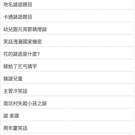
地名謎語題目
卡通謎語題目
幼兒園元宵節猜燈謎
笑話洩漏國家機密
花的謎語是什麼?
嫁給了乞丐猜字
猜謎兒童
主管冷笑話
南坑村失蹤小孩之謎
謎 楽譜
周年慶笑話