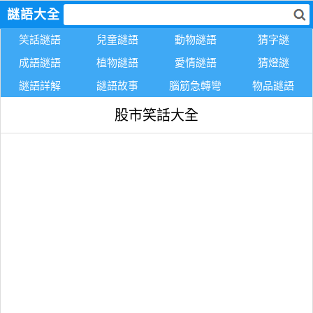
謎語大全
笑話謎語
兒童謎語
動物謎語
猜字謎
成語謎語
植物謎語
愛情謎語
猜燈謎
謎語詳解
謎語故事
腦筋急轉彎
物品謎語
股市笑話大全