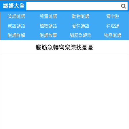
謎語大全
笑話謎語
兒童謎語
動物謎語
猜字謎
成語謎語
植物謎語
愛情謎語
猜燈謎
謎語詳解
謎語故事
腦筋急轉彎
物品謎語
腦筋急轉彎樂樂找憂憂