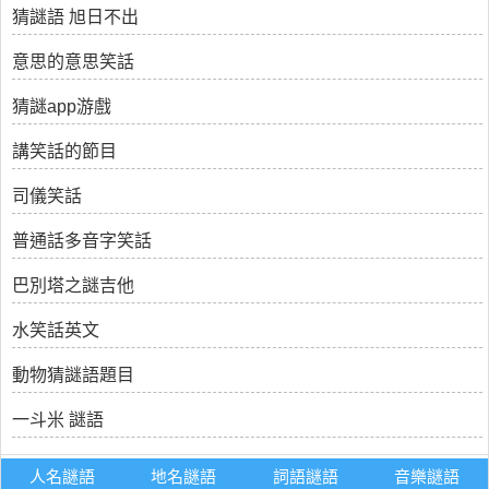
猜謎語 旭日不出
意思的意思笑話
猜謎app游戲
講笑話的節目
司儀笑話
普通話多音字笑話
巴別塔之謎吉他
水笑話英文
動物猜謎語題目
一斗米 謎語
人名謎語
地名謎語
詞語謎語
音樂謎語