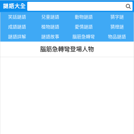
謎語大全
笑話謎語
兒童謎語
動物謎語
猜字謎
成語謎語
植物謎語
愛情謎語
猜燈謎
謎語詳解
謎語故事
腦筋急轉彎
物品謎語
腦筋急轉彎登場人物