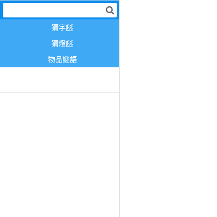
猜字謎
猜燈謎
物品謎語