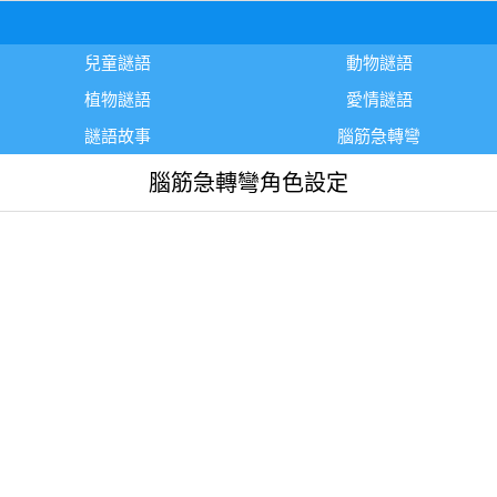
兒童謎語
動物謎語
植物謎語
愛情謎語
謎語故事
腦筋急轉彎
腦筋急轉彎角色設定