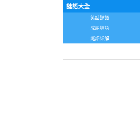
謎語大全
笑話謎語
成語謎語
謎語詳解