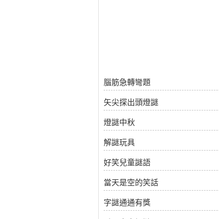
腦筋急轉彎題
矢尖探出頭燈謎
燈謎中秋
解謎玩具
好笑兒童謎語
當天是空的笑話
字謎通通有獎