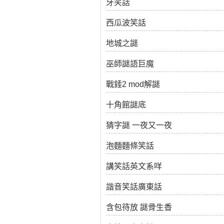
牙笑話
西瓜波笑話
地城之謎
巫師謎語巨魔
戰錘2 mod解謎
十角館謎底
猜字謎 一夜又一夜
泡麵麵條笑話
講笑話英文系咩
諧音笑話廣東話
含包待放 謎骨生香