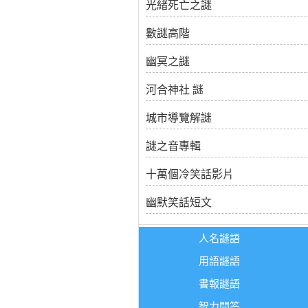
光緒死亡之謎
數謎高階
幽冥之謎
河合神社 謎
城市導覽解謎
謎之音專輯
十萬個冷笑話影片
幽默笑話短文
人名謎語
用語謎語
書報謎語
智力問答