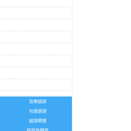
音樂謎語
句謎謎語
謎語精選
腦筋急轉彎