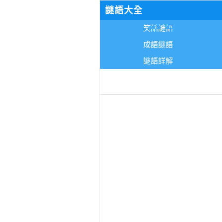
謎語大全
笑話謎語
成語謎語
謎語詳解