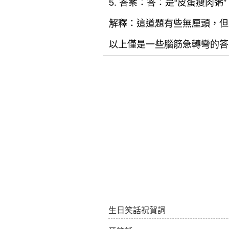
5. 答案：答：是“皮蛋瘦肉粥”
解釋：這道題有些無厘頭，但其
以上僅是一些腦筋急轉彎的答
生日笑話祝賀詞