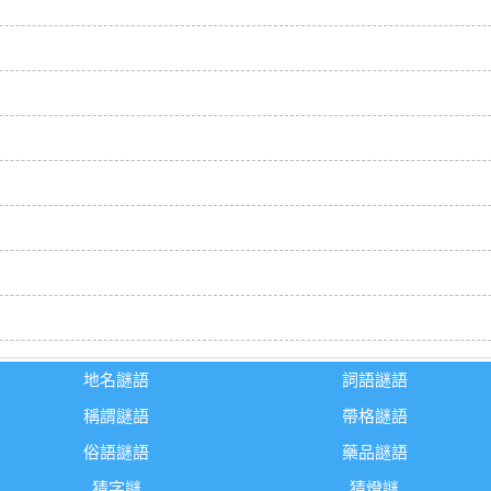
地名謎語
詞語謎語
稱謂謎語
帶格謎語
俗語謎語
藥品謎語
猜字謎
猜燈謎