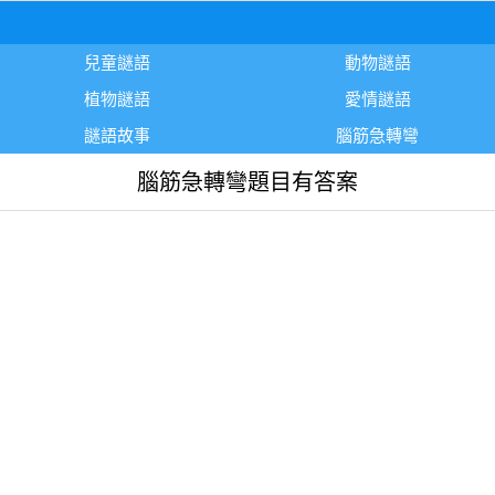
兒童謎語
動物謎語
植物謎語
愛情謎語
謎語故事
腦筋急轉彎
腦筋急轉彎題目有答案