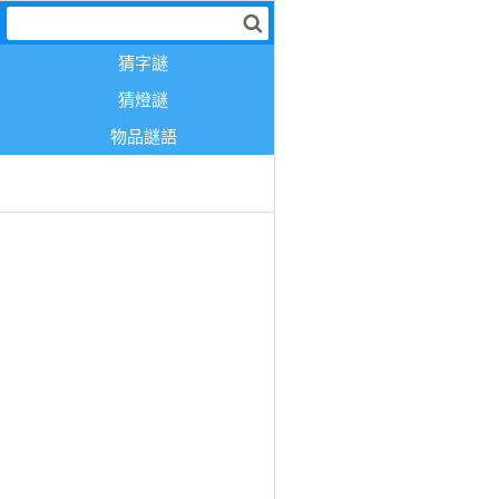
猜字謎
猜燈謎
物品謎語