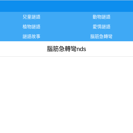
兒童謎語
動物謎語
植物謎語
愛情謎語
謎語故事
腦筋急轉彎
腦筋急轉彎nds