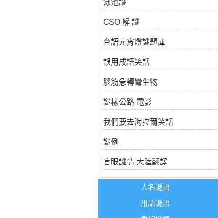
泳池謎
CSO 解 謎
台語元宵燈謎題庫
誤用成語笑話
腦筋急轉彎生物
謎樣公路 電影
我們要去海拉爾笑話
謎例
盲眼謎情 大陸翻譯
人名謎語
用語謎語