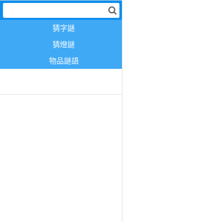
猜字謎
猜燈謎
物品謎語