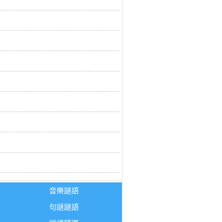
音樂謎語
句謎謎語