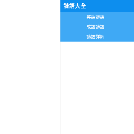
謎語大全
笑話謎語
成語謎語
謎語詳解