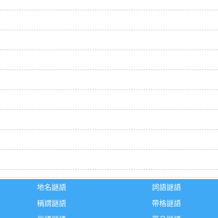
地名謎語
詞語謎語
稱謂謎語
帶格謎語