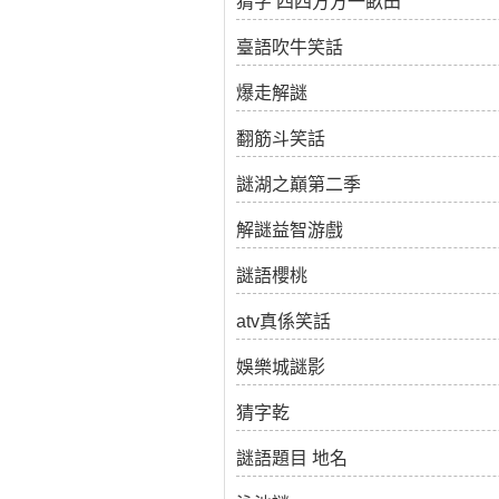
猜字 四四方方一畝田
臺語吹牛笑話
爆走解謎
翻筋斗笑話
謎湖之巔第二季
解謎益智游戲
謎語櫻桃
atv真係笑話
娛樂城謎影
猜字乾
謎語題目 地名