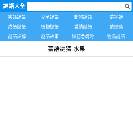
謎語大全
笑話謎語
兒童謎語
動物謎語
猜字謎
成語謎語
植物謎語
愛情謎語
猜燈謎
謎語詳解
謎語故事
腦筋急轉彎
物品謎語
臺語謎猜 水果