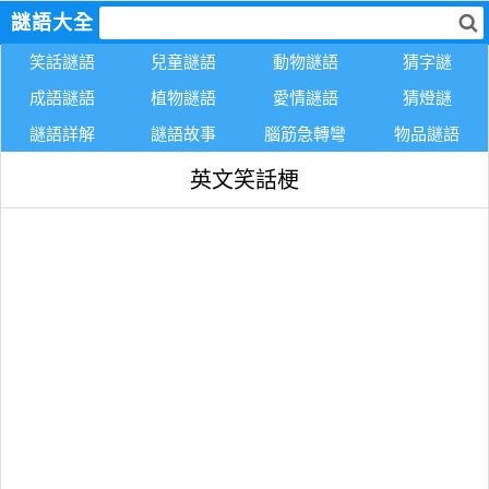
謎語大全
笑話謎語
兒童謎語
動物謎語
猜字謎
成語謎語
植物謎語
愛情謎語
猜燈謎
謎語詳解
謎語故事
腦筋急轉彎
物品謎語
英文笑話梗