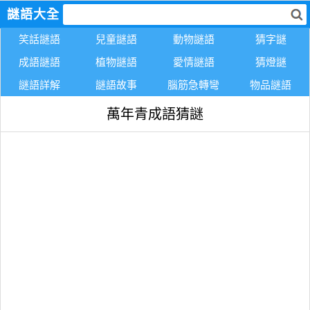
謎語大全
笑話謎語
兒童謎語
動物謎語
猜字謎
成語謎語
植物謎語
愛情謎語
猜燈謎
謎語詳解
謎語故事
腦筋急轉彎
物品謎語
萬年青成語猜謎