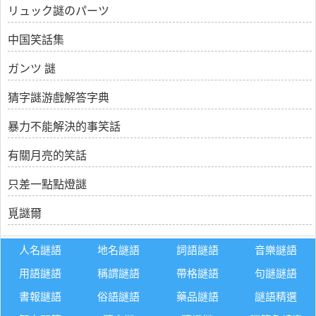
リュック謎のパーツ
中国笑話集
ガンツ 謎
猜字謎游戲解答字典
暴力不能解決的事笑話
有關月亮的笑話
只差一點點燈謎
覓謎爾
人名謎語
地名謎語
詞語謎語
音樂謎語
用語謎語
稱謂謎語
帶格謎語
句謎謎語
書報謎語
俗語謎語
藥品謎語
謎語精選