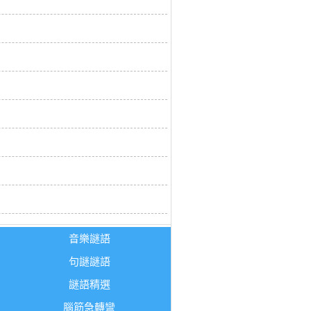
音樂謎語
句謎謎語
謎語精選
腦筋急轉彎