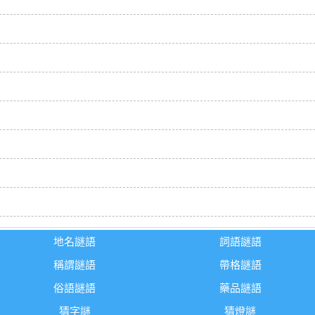
地名謎語
詞語謎語
稱謂謎語
帶格謎語
俗語謎語
藥品謎語
猜字謎
猜燈謎