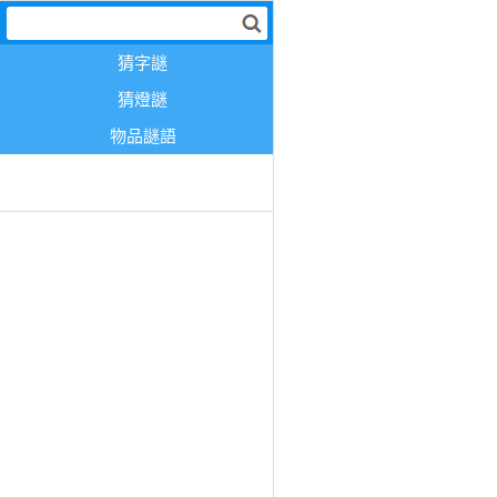
猜字謎
猜燈謎
物品謎語