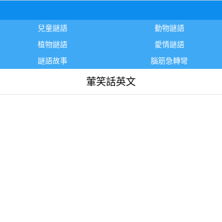
兒童謎語
動物謎語
植物謎語
愛情謎語
謎語故事
腦筋急轉彎
葷笑話英文