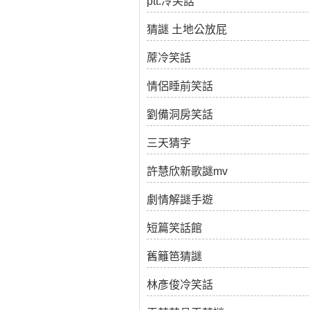
ptt.冷笑話
猜謎 土地公放屁
蓆冷笑話
情侶睡前笑話
劉備洞房笑話
三天猜字
許慧欣新歌謎mv
劇情解謎手遊
短篇笑話館
舊籬笆猜謎
林彥俊冷笑話