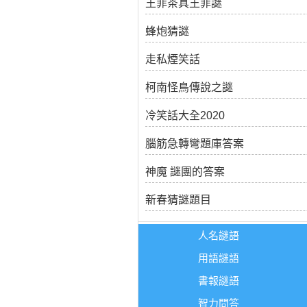
王菲茶具王菲謎
蜂炮猜謎
走私煙笑話
柯南怪鳥傳說之謎
冷笑話大全2020
腦筋急轉彎題庫答案
神魔 謎團的答案
新春猜謎題目
人名謎語
用語謎語
書報謎語
智力問答