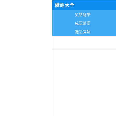
謎語大全
笑話謎語
成語謎語
謎語詳解