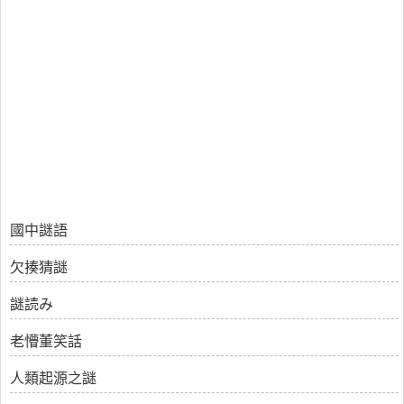
國中謎語
欠揍猜謎
謎読み
老懵董笑話
人類起源之謎