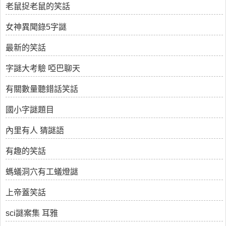
老鼠捉老鼠的笑話
女神異聞錄5字謎
最新的笑話
字謎大考驗 啞巴聊天
有關數量聽錯話笑話
國小字謎題目
內里有人 猜謎語
有趣的笑話
螞蟻洞穴有工蟻燈謎
上帝蓋笑話
sci謎案集 耳雅