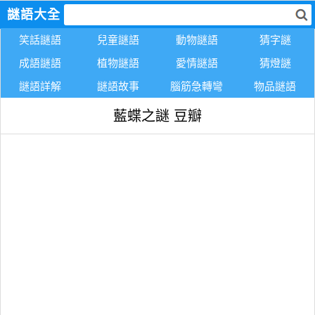
謎語大全
笑話謎語
兒童謎語
動物謎語
猜字謎
成語謎語
植物謎語
愛情謎語
猜燈謎
謎語詳解
謎語故事
腦筋急轉彎
物品謎語
藍蝶之謎 豆瓣