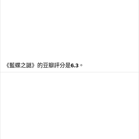
《藍蝶之謎》的豆瓣評分是
6.3
。