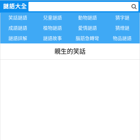
謎語大全
笑話謎語
兒童謎語
動物謎語
猜字謎
成語謎語
植物謎語
愛情謎語
猜燈謎
謎語詳解
謎語故事
腦筋急轉彎
物品謎語
親生的笑話