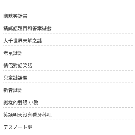
幽默笑話書
猜謎語題目和答案遊戲
大千世界未解之謎
老鼠謎語
情侶對話笑話
兒童謎語題
新春謎語
謎樣的雙眼 小鴨
笑話明天沒有看牙科吧
デスノート謎