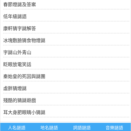
春節燈謎及答案
低年級謎語
康軒猜字謎解答
冰塊敷臉猜食物燈謎
字謎山外青山
眨眼放電笑話
秦始皇的死因與謎團
虛胖猜燈謎
殘酷的猜謎遊戲
耳大身肥眼睛小猜謎
人名謎語
地名謎語
詞語謎語
音樂謎語