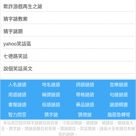
欺詐游戲再生之謎
猜字謎教案
猜字謎題
yahoo笑話區
七德路笑話
說個笑話英文
人名謎語
地名謎語
詞語謎語
音樂謎語
用語謎語
稱謂謎語
帶格謎語
句謎謎語
書報謎語
俗語謎語
藥品謎語
謎語精選
智力問答
猜字謎
猜燈謎
腦筋急轉彎
本站為您提供猜字謎題目與答案，冷笑話猜謎，猜燈謎，猜謎語，猜謎語大
全，猜字謎，猜謎語題目和答案，猜謎題目，笑話猜謎，謎語大全有題目有解
答的謎題。