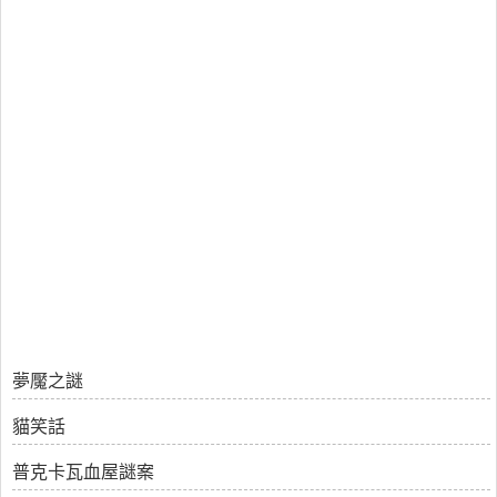
夢魘之謎
貓笑話
普克卡瓦血屋謎案