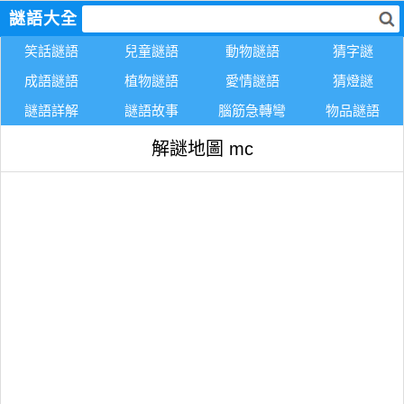
謎語大全
笑話謎語
兒童謎語
動物謎語
猜字謎
成語謎語
植物謎語
愛情謎語
猜燈謎
謎語詳解
謎語故事
腦筋急轉彎
物品謎語
解謎地圖 mc