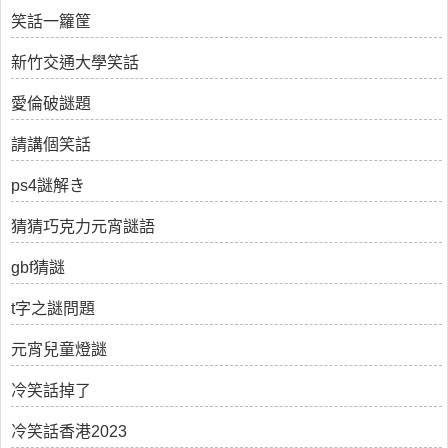
笑話一籮筐
新竹交通大學笑話
愛倫破謎題
請講個笑話
ps4謎解き
猜猜巧克力元宵謎語
gbf猜謎
t字之謎問題
元宵兒童燈謎
冷笑話掉了
冷笑話香港2023