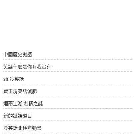
中國歷史謎語
笑話什麼是你有我沒有
siri冷笑話
費玉清笑話減肥
煙雨江湖 劍柄之謎
新的謎語題目
冷笑話北極熊動畫