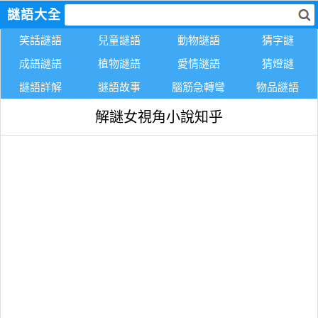
謎語大全
笑話謎語
兒童謎語
動物謎語
猜字謎
成語謎語
植物謎語
愛情謎語
猜燈謎
謎語詳解
謎語故事
腦筋急轉彎
物品謎語
解謎女視角小說知乎