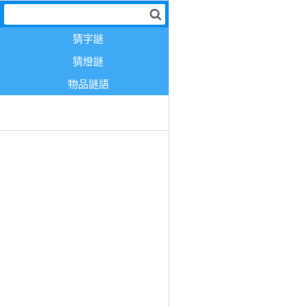
猜字謎
猜燈謎
物品謎語