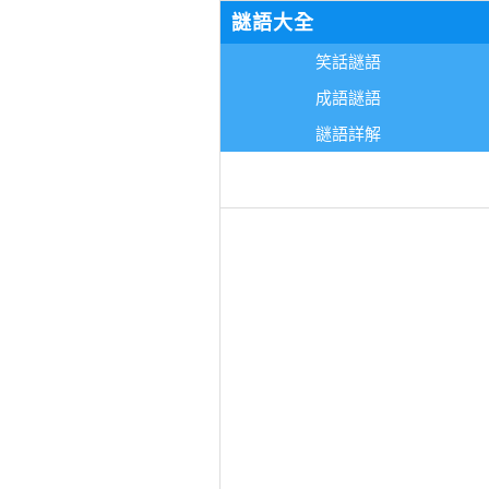
謎語大全
笑話謎語
成語謎語
謎語詳解