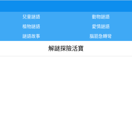
兒童謎語
動物謎語
植物謎語
愛情謎語
謎語故事
腦筋急轉彎
解謎探險活寶