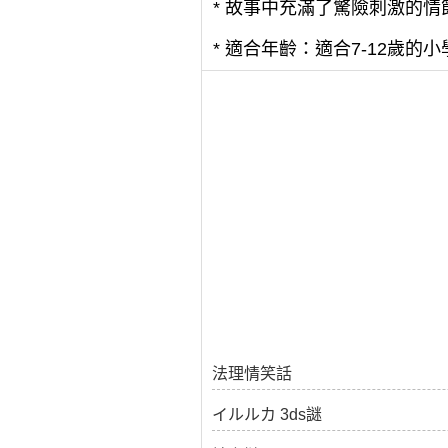
* 故事中充滿了驚險刺激的
* 適合年齡：適合7-12歲的
法理情笑話
イルルカ 3ds謎