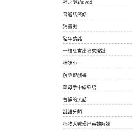
神之謎題qvod
普通話笑話
猜畫謎
豬年猜謎
一枝紅杏出牆來燈謎
猜謎小一
解謎遊戲書
慈母手中線謎語
曹操的笑話
謎語分類
植物大戰殭尸英雄解謎