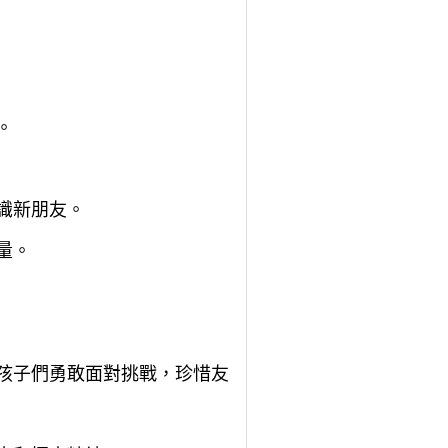
。
識新朋友。
量。
勵孩子們勇敢面對挑戰，珍惜友