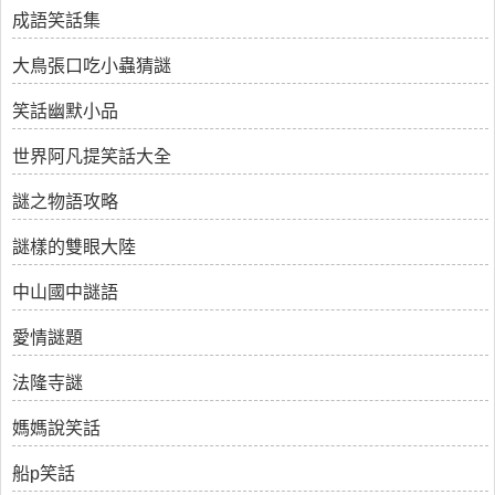
成語笑話集
大鳥張口吃小蟲猜謎
笑話幽默小品
世界阿凡提笑話大全
謎之物語攻略
謎樣的雙眼大陸
中山國中謎語
愛情謎題
法隆寺謎
媽媽說笑話
船p笑話