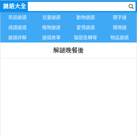
謎語大全
笑話謎語
兒童謎語
動物謎語
猜字謎
成語謎語
植物謎語
愛情謎語
猜燈謎
謎語詳解
謎語故事
腦筋急轉彎
物品謎語
解謎晚餐後