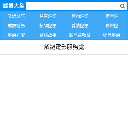
謎語大全
笑話謎語
兒童謎語
動物謎語
猜字謎
成語謎語
植物謎語
愛情謎語
猜燈謎
謎語詳解
謎語故事
腦筋急轉彎
物品謎語
解謎電影服務處