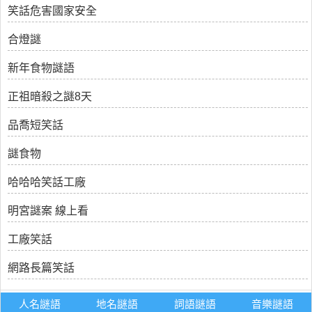
笑話危害國家安全
合燈謎
新年食物謎語
正祖暗殺之謎8天
品喬短笑話
謎食物
哈哈哈笑話工廠
明宮謎案 線上看
工廠笑話
網路長篇笑話
人名謎語
地名謎語
詞語謎語
音樂謎語