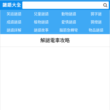
謎語大全
笑話謎語
兒童謎語
動物謎語
猜字謎
成語謎語
植物謎語
愛情謎語
猜燈謎
謎語詳解
謎語故事
腦筋急轉彎
物品謎語
解謎電車攻略