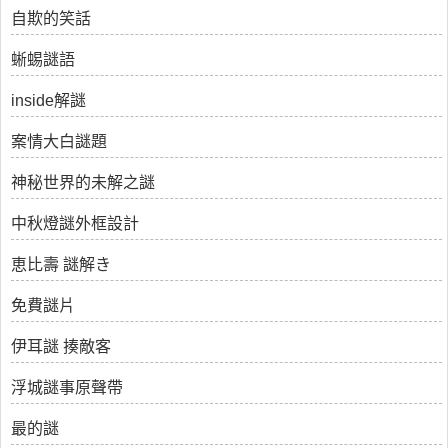
自欺的笑話
蜥蜴謎語
inside解謎
案情大白謎題
神秘世界的未解之謎
中秋燈謎外框設計
恵比壽 謎解き
免費謎片
伊耳謎 揍敵客
浮城謎事原聲帶
最的謎