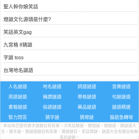
聖人幹你娘笑話
燈謎文化源頭是什麼?
笑話英文gag
九宮格 8猜謎
字謎 toss
台灣地名謎語
人名謎語
地名謎語
詞語謎語
音樂謎語
用語謎語
稱謂謎語
帶格謎語
句謎謎語
書報謎語
俗語謎語
藥品謎語
謎語精選
智力問答
猜字謎
猜燈謎
腦筋急轉彎
本站為您提供猜字謎題目與答案，冷笑話猜謎，猜燈謎，猜謎語，猜謎語大
全，猜字謎，猜謎語題目和答案，猜謎題目，笑話猜謎，謎語大全有題目有解
答的謎題。