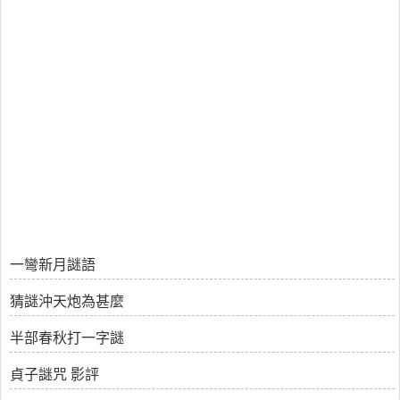
一彎新月謎語
猜謎沖天炮為甚麼
半部春秋打一字謎
貞子謎咒 影評