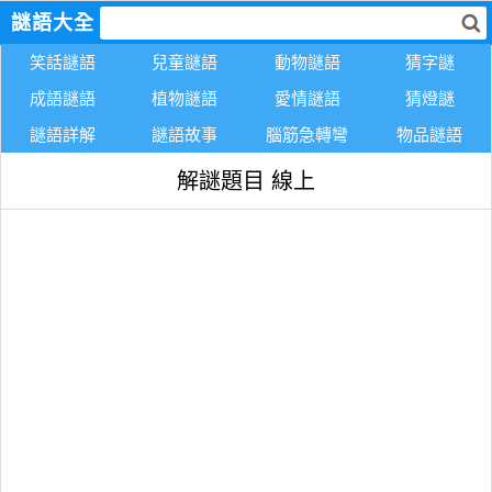
謎語大全
笑話謎語
兒童謎語
動物謎語
猜字謎
成語謎語
植物謎語
愛情謎語
猜燈謎
謎語詳解
謎語故事
腦筋急轉彎
物品謎語
解謎題目 線上