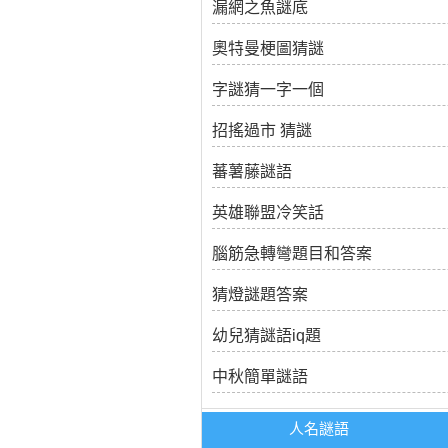
漏網之魚謎底
奧特曼梗圖猜謎
字謎猜一字一個
招搖過市 猜謎
蕃薯藤謎語
英雄聯盟冷笑話
腦筋急轉彎題目和答案
猜燈謎題答案
幼兒猜謎語iq題
中秋簡單謎語
人名謎語