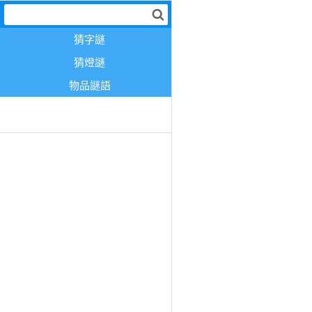
猜字謎
猜燈謎
物品謎語