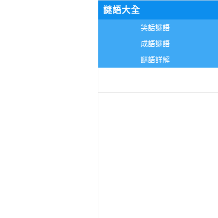
謎語大全
笑話謎語
成語謎語
謎語詳解