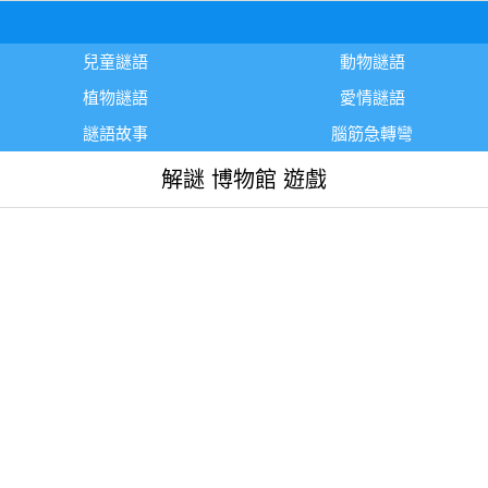
兒童謎語
動物謎語
植物謎語
愛情謎語
謎語故事
腦筋急轉彎
解謎 博物館 遊戲