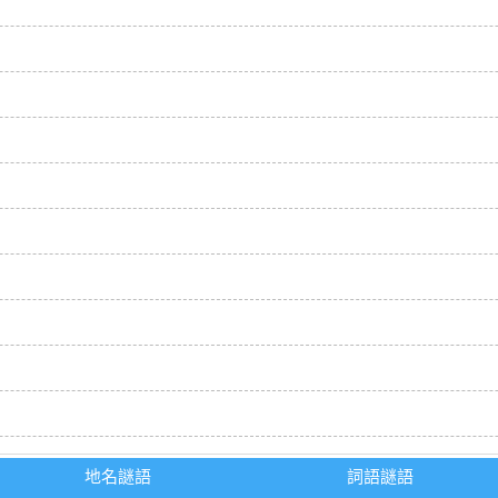
地名謎語
詞語謎語