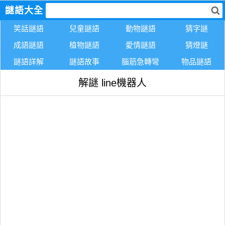
謎語大全
笑話謎語
兒童謎語
動物謎語
猜字謎
成語謎語
植物謎語
愛情謎語
猜燈謎
謎語詳解
謎語故事
腦筋急轉彎
物品謎語
解謎 line機器人