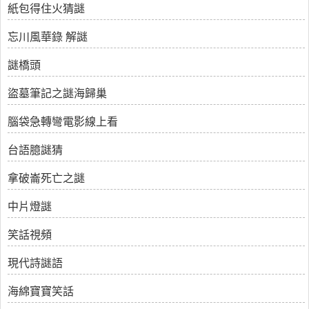
紙包得住火猜謎
忘川風華錄 解謎
謎橋頭
盜墓筆記之謎海歸巢
腦袋急轉彎電影線上看
台語臆謎猜
拿破崙死亡之謎
中片燈謎
笑話視頻
現代詩謎語
海綿寶寶笑話