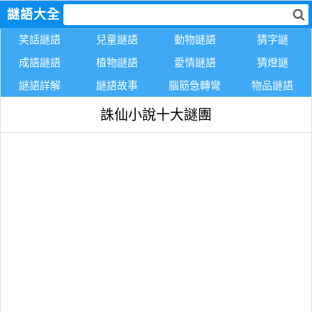
謎語大全
笑話謎語
兒童謎語
動物謎語
猜字謎
成語謎語
植物謎語
愛情謎語
猜燈謎
謎語詳解
謎語故事
腦筋急轉彎
物品謎語
誅仙小說十大謎團