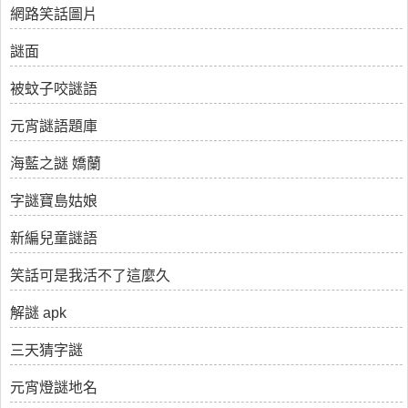
網路笑話圖片
謎面
被蚊子咬謎語
元宵謎語題庫
海藍之謎 嬌蘭
字謎寶島姑娘
新編兒童謎語
笑話可是我活不了這麼久
解謎 apk
三天猜字謎
元宵燈謎地名