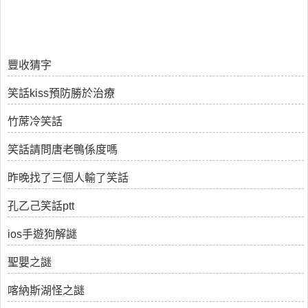
豐收猜字
笑話kiss預防勝於治療
竹蓆冷笑話
笑話請問唐老鴨係度嗎
昨晚找了三個人輸了笑話
孔乙己笑話ptt
ios手遊狗解謎
聖嬰之謎
喀納斯湖怪之謎