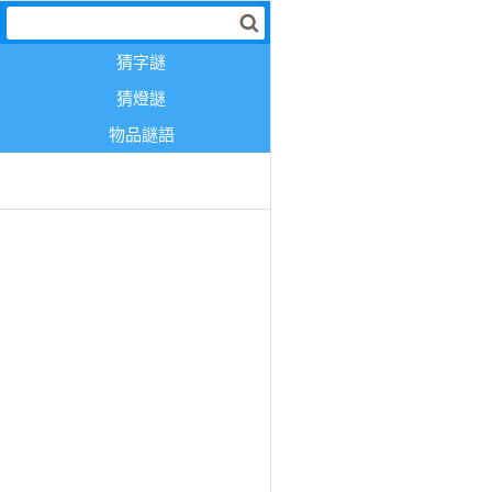
猜字謎
猜燈謎
物品謎語