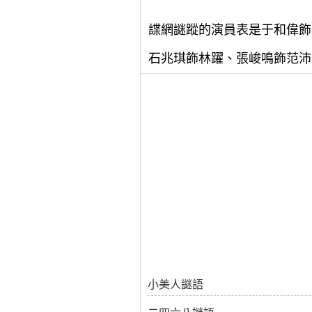
諜網謎蹤的演員表是于和偉飾
石兆琪飾林躍、張峻鳴飾范沛
小美人謎語