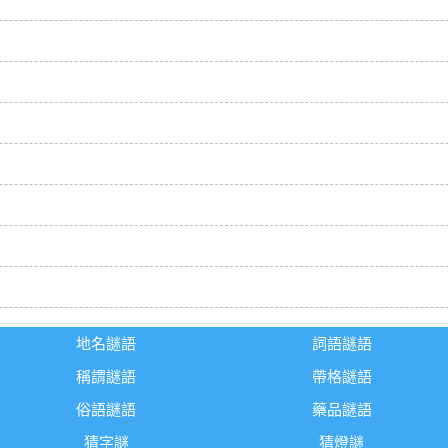
地名謎語
詞語謎語
稱謂謎語
帶格謎語
俗語謎語
藥品謎語
猜字謎
猜燈謎