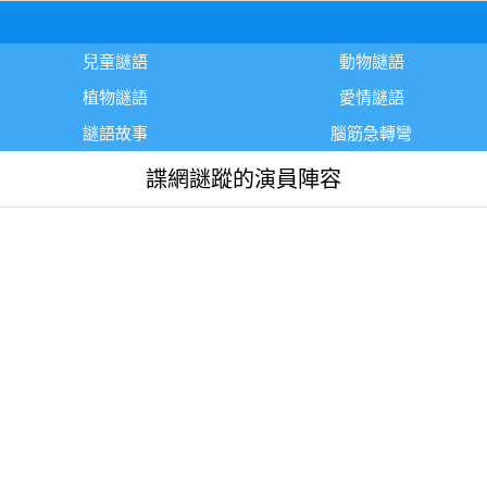
兒童謎語
動物謎語
植物謎語
愛情謎語
謎語故事
腦筋急轉彎
諜網謎蹤的演員陣容