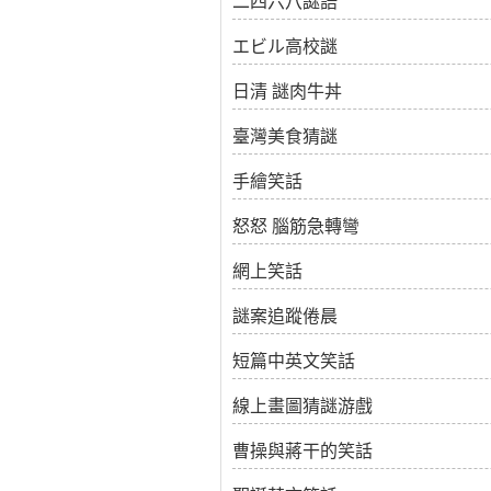
二四六八謎語
エビル高校謎
日清 謎肉牛丼
臺灣美食猜謎
手繪笑話
怒怒 腦筋急轉彎
網上笑話
謎案追蹤倦晨
短篇中英文笑話
線上畫圖猜謎游戲
曹操與蔣干的笑話