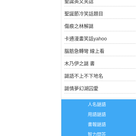
聖誕英文笑話
聖誕節冷笑話題目
傷痕之林解謎
卡通漫畫笑話yahoo
腦筋急轉彎 線上看
木乃伊之謎 書
謎語不上不下地名
謎情夢幻湖囚愛
人名謎語
用語謎語
書報謎語
智力問答