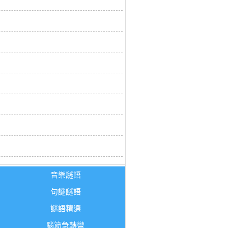
音樂謎語
句謎謎語
謎語精選
腦筋急轉彎