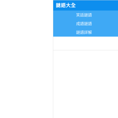
謎語大全
笑話謎語
成語謎語
謎語詳解