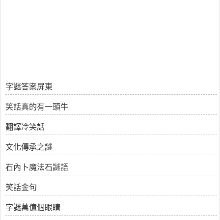
字謎答案屏東
笑話真的有一頭牛
翻譯冷笑話
文化傳承之謎
石內卜魔法石謎語
笑話金句
字謎萬億個眼睛