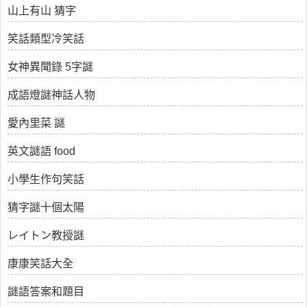
山上有山 猜字
笑話類型冷笑話
女神異聞錄 5字謎
成語燈謎神話人物
愛內里菜 謎
英文謎語 food
小學生作句笑話
猜字謎十個太陽
レイトン教授謎
康康笑話大全
謎語答案和題目