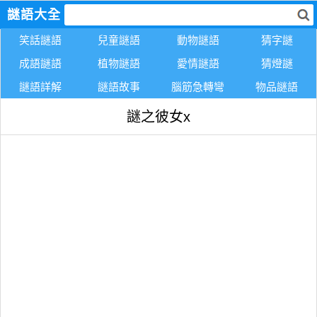
謎語大全
笑話謎語
兒童謎語
動物謎語
猜字謎
成語謎語
植物謎語
愛情謎語
猜燈謎
謎語詳解
謎語故事
腦筋急轉彎
物品謎語
謎之彼女x