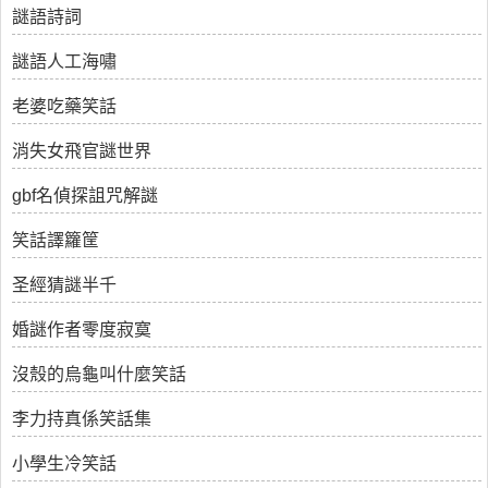
謎語詩詞
謎語人工海嘯
老婆吃藥笑話
消失女飛官謎世界
gbf名偵探詛咒解謎
笑話譯籮筐
圣經猜謎半千
婚謎作者零度寂寞
沒殼的烏龜叫什麼笑話
李力持真係笑話集
小學生冷笑話