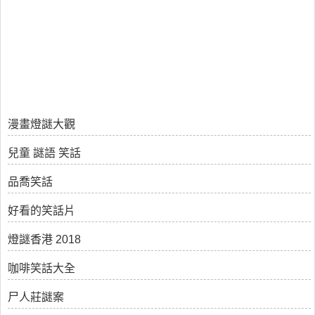
漫畫燈謎大觀
兒童 謎語 笑話
品喬笑話
好看的笑話片
燈謎香港 2018
咖啡笑話大全
尸人莊謎案