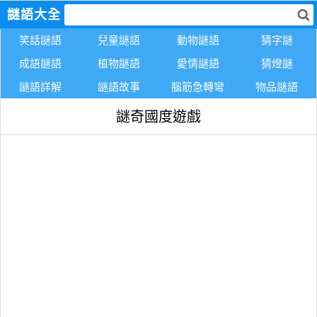
謎語大全
笑話謎語
兒童謎語
動物謎語
猜字謎
成語謎語
植物謎語
愛情謎語
猜燈謎
謎語詳解
謎語故事
腦筋急轉彎
物品謎語
謎奇國度遊戲