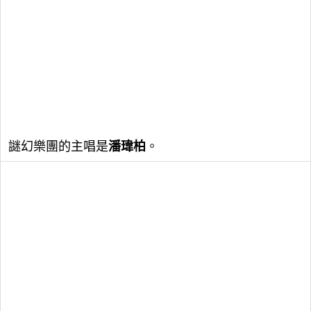
謎幻樂團的主唱是
潘瑋柏
。