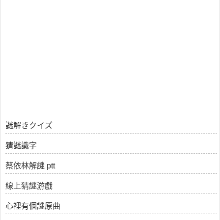
謎解きクイズ
猜謎識字
蔡依林解謎 ptt
線上猜謎游戲
心裡有個謎原曲