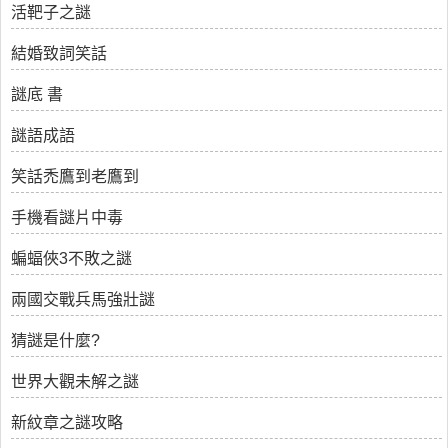
活靶子之謎
結婚致詞笑話
謎底 書
謎語成語
笑話禿鷹到老鷹到
手機看謎片中毒
蝙蝠俠3不敗之謎
兩國交戰兵馬強壯謎
猜謎是什麼?
世界大觀未解之謎
新紋章之謎攻略