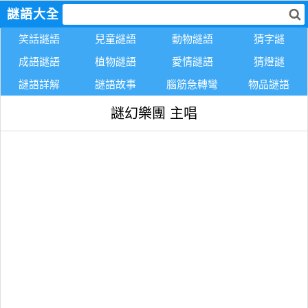
謎語大全
笑話謎語
兒童謎語
動物謎語
猜字謎
成語謎語
植物謎語
愛情謎語
猜燈謎
謎語詳解
謎語故事
腦筋急轉彎
物品謎語
謎幻樂團 主唱