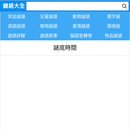
謎語大全
笑話謎語
兒童謎語
動物謎語
猜字謎
成語謎語
植物謎語
愛情謎語
猜燈謎
謎語詳解
謎語故事
腦筋急轉彎
物品謎語
謎底時間