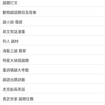
謎題打叉
動物謎語題目及答案
謎小說·傷逝
英文笑話漫畫
列人 謎材
海藍之謎 翡翠
明星大偵探謎題
童詩猜謎大考驗
謎語出題訣竅
虎克船長笑話
真武世家 謎題任務