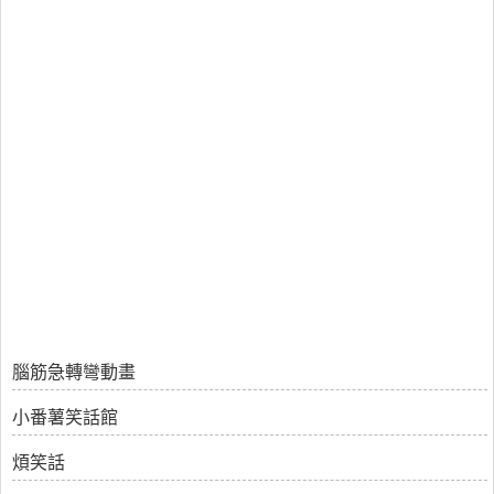
腦筋急轉彎動畫
小番薯笑話館
煩笑話